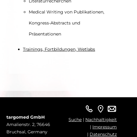
Literaturrecherchen
Medical Writing von Publikationen,
Kongress-Abstracts und
Präsentationen
Trainings, Fortbildungen, Wetlabs
targomed GmbH
Suche
|
Nachhaltigkeit
Amalienstr. 2, 76646
|
Impressum
Bruchsal, Germany
|
Datenschutz